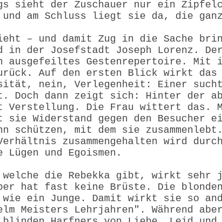
gs sieht der Zuschauer nur ein Zipfel
 und am Schluss liegt sie da, die gan
ieht – und damit Zug in die Sache bri
d in der Josefstadt Joseph Lorenz. De
n ausgefeiltes Gesten­repertoire. Mit 
urück. Auf den ersten Blick wirkt das
sität, nein, Verlegenheit: Einer such
t. Doch dann zeigt sich: Hinter der a
t Verstellung. Die Frau wittert das. 
t sie Widerstand gegen den Besucher e
nn schützen, mit dem sie zusammenlebt
Verhältnis zusammengehalten wird durc
e Lügen und Egoismen.
 welche die Rebekka gibt, wirkt sehr 
per hat fast keine Brüste. Die blonde
 wie ein Junge. Damit wirkt sie so an
elm Meisters Lehrjahren". Während abe
 blinden Harfners von Liebe, Leid und