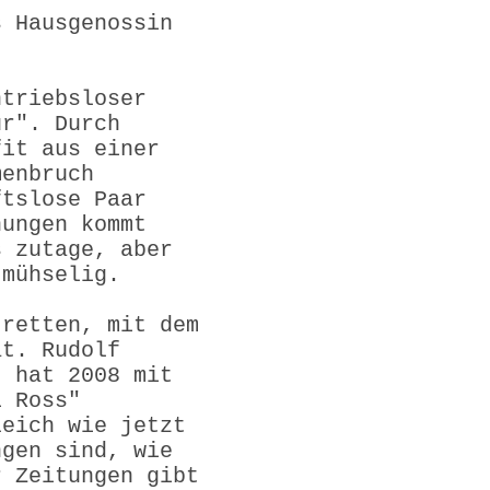
s Hausgenossin
ntriebsloser
ur". Durch
fit aus einer
menbruch
ftslose Paar
nungen kommt
s zutage, aber
 mühselig.
 retten, mit dem
at. Rudolf
, hat 2008 mit
i Ross"
leich wie jetzt
ngen sind, wie
r Zeitungen gibt