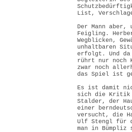
Schutzbedürftig
List, Verschlag
Der Mann aber, 
Feigling. Herbe
Wegblicken, Gew
unhaltbaren Sit
erfolgt. Und da
rührt nur noch 
zwar noch aller
das Spiel ist g
Es ist damit ni
sich die Kritik
Stalder, der Ha
einer berndeuts
versucht, die H
Ulf Stengl für 
man in Bümpliz 