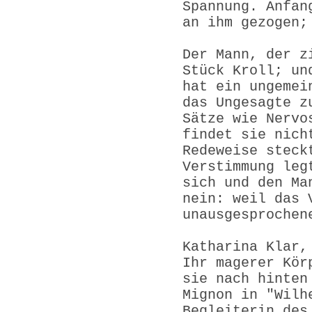
Spannung. Anfan
an ihm gezogen;
Der Mann, der z
Stück Kroll; un
hat ein ungemei
das Ungesagte z
Sätze wie Nervo
findet sie nich
Redeweise steck
Verstimmung leg
sich und den Ma
nein: weil das 
unausgesprochen
Katharina Klar,
Ihr magerer Kör
sie nach hinten
Mignon in "Wilh
Begleiterin des