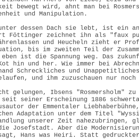
keit bewegt wird, ahnt man bei Rosmer
enheit und Manipulation.
unter dessen Dach sie lebt, ist ein a
rt Föttinger zeichnet ihn als "faux p
ährenlassen und Heucheln zieht er Pro
uation, bis im zweiten Teil der Zusam
 eben ist die Spannung weg. Das zukun
Kot hin und her. Wie immer bei Abrech
hand Schreckliches und Unappetitliche
elaufen, und ihm zuzuschauen nur noch
cht gelungen, Ibsens "Rosmersholm" zu
 seit seiner Erscheinung 1886 schwert
usautor der Emmentaler Liebhaberbühne
chen Adaptation unter dem Titel "Wyss
andlung unserer Zeit nahezubringen, g
die Josefstadt. Aber die Modernisieru
sagt, Hans was Heiri. Statt gedruckte