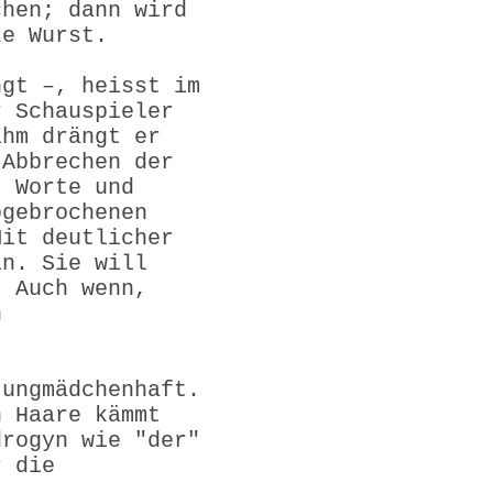
chen; dann wird
ze Wurst.
ngt –, heisst im
r Schauspieler
ihm drängt er
 Abbrechen der
t Worte und
bgebrochenen
Mit deutlicher
in. Sie will
. Auch wenn,
h
jungmädchenhaft.
n Haare kämmt
drogyn wie "der"
r die