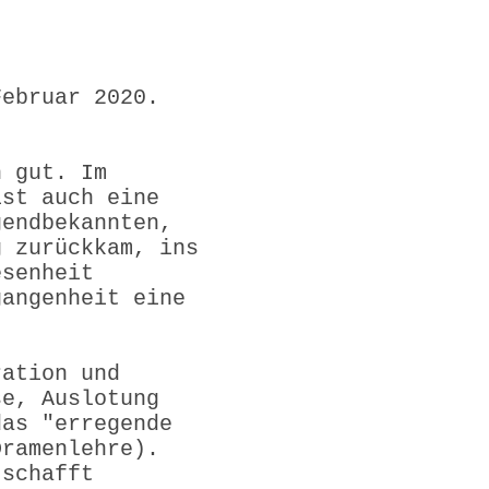
Stück.
Februar 2020.
h gut. Im
ist auch eine
gendbekannten,
g zurückkam, ins
esenheit
gangenheit eine
ration und
se, Auslotung
das "erregende
Dramenlehre).
 schafft