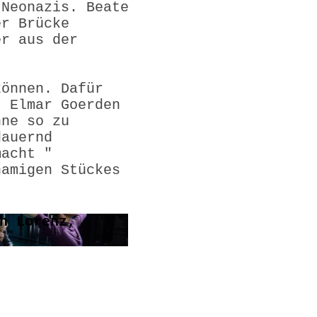
 Neonazis. Beate
er Brücke
er aus der
können. Dafür
. Elmar Goerden
hne so zu
dauernd
macht "
namigen Stückes