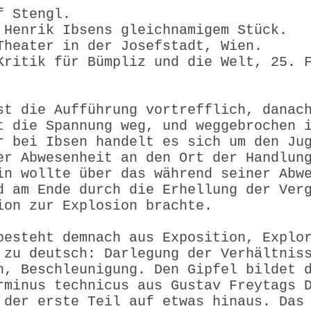
f Stengl.
ach Henrik Ibsens gleichnamigem 
Theater in der Josefstadt, Wien.
Kritik für Bümpliz und die Welt, 25. 
st die Aufführung vortrefflich, danac
t die Spannung weg, und weggebrochen 
r bei Ibsen handelt es sich um den Ju
er Abwesenheit an den Ort der Handlun
in wollte über das während seiner Abw
d am Ende durch die Erhellung der Ver
ion zur Explosion brachte.
besteht demnach aus Exposition, Explo
 zu deutsch: Darlegung der Verhältnis
n, Beschleunigung. Den Gipfel bildet 
rminus technicus aus Gustav Freytags 
 der erste Teil auf etwas hinaus. Das