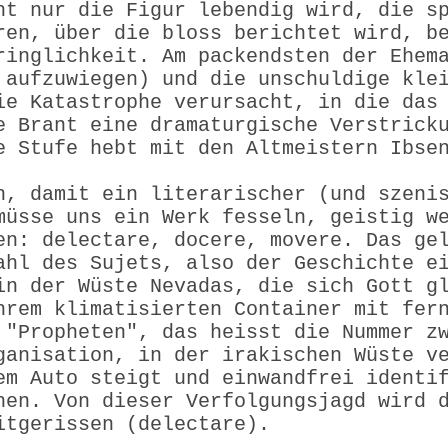
ht nur die Figur lebendig wird, die s
ren, über die bloss berichtet wird, b
ringlichkeit. Am packendsten der Ehem
 aufzuwiegen) und die unschuldige kle
ie Katastrophe verursacht, in die das
e Brant eine dramaturgische Verstrick
e Stufe hebt mit den Altmeistern Ibse
n, damit ein literarischer (und szeni
müsse uns ein Werk fesseln, geistig w
en: delectare, docere, movere. Das ge
ahl des Sujets, also der Geschichte e
in der Wüste Nevadas, die sich Gott g
hrem klimatisierten Container mit fer
 "Propheten", das heisst die Nummer z
ganisation, in der irakischen Wüste v
em Auto steigt und einwandfrei identi
hen. Von dieser Verfolgungsjagd wird 
itgerissen (delectare).