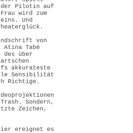
 der Pilotin auf
 Frau wird zum
 eins. Und
Theaterglück.
andschrift von
r Atina Tabé
g des über
zartschen
ufs akkurateste
lle Sensibilität
ch Richtige.
ideoprojektionen
 Trash. Sondern,
etzte Zeichen,
hier ereignet es