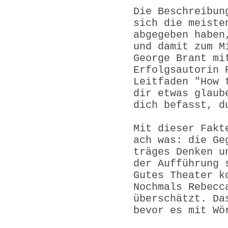
Die Beschreibun
sich die meiste
abgegeben haben
und damit zum M
George Brant mi
Erfolgsautorin 
Leitfaden "How 
dir etwas glaub
dich befasst, d
Mit dieser Fakt
ach was: die Ge
träges Denken u
der Aufführung 
Gutes Theater k
Nochmals Rebecc
überschätzt. Da
bevor es mit Wö