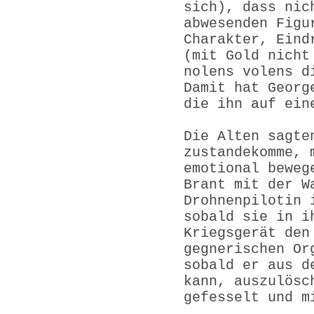
sich), dass nic
abwesenden Figu
Charakter, Eind
(mit Gold nicht
nolens volens d
Damit hat Georg
die ihn auf ein
Die Alten sagte
zustandekomme, 
emotional beweg
Brant mit der W
Drohnenpilotin 
sobald sie in i
Kriegsgerät den
gegnerischen Or
sobald er aus d
kann, auszulösc
gefesselt und m