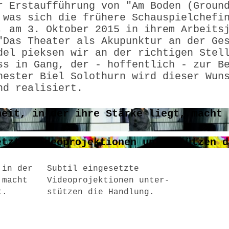
r Erstaufführung von "Am Boden (Groun
 was sich die frühere Schauspiel­chefi
, am 3. Oktober 2015 in ihrem Arbeits
"Das Theater als Akupunktur an der Ge
del pieksen wir an der richtigen Stel
ss in Gang, der - hoffentlich - zur B
hester Biel Solothurn wird dieser Wun
nd realisiert.
 in der
Subtil eingesetzte
 macht
Videoprojektionen unter-
t.
stützen die Handlung.