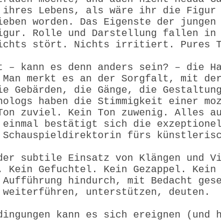
 ihres Lebens, als wäre ihr die Figur
ieben worden. Das Eigenste der jungen
igur. Rolle und Darstellung fallen in
ichts stört. Nichts irritiert. Pures 
t – kann es denn anders sein? – die H
 Man merkt es an der Sorgfalt, mit de
ie Gebärden, die Gänge, die Gestaltun
nologs haben die Stimmigkeit einer mo
Ton zuviel. Kein Ton zuwenig. Alles a
 einmal bestätigt sich die exzeptione
 Schauspiel­direktorin fürs künstleris
der subtile Einsatz von Klängen und V
. Kein Gefuchtel. Kein Gezappel. Kein
 Aufführung hindurch, mit Bedacht ges
 weiterführen, unterstützen, deuten.
dingungen kann es sich ereignen (und 