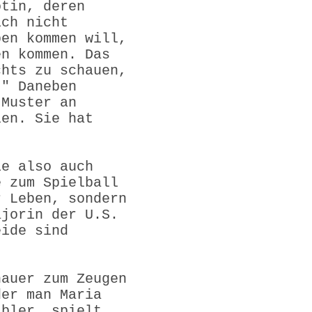
otin, deren
ich nicht
ben kommen will,
en kommen. Das
chts zu schauen,
!" Daneben
 Muster an
len. Sie hat
ie also auch
e zum Spielball
r Leben, sondern
ajorin der U.S.
eide sind
hauer zum Zeugen
der man Maria
abler, spielt