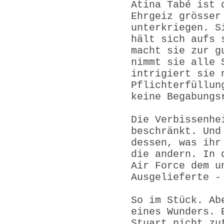
Atina Tabé ist 
Ehrgeiz grösser
unterkriegen. S
hält sich aufs 
macht sie zur g
nimmt sie alle 
intrigiert sie 
Pflichterfüllun
keine Begabungs
Die Verbissenhe
beschränkt. Und
dessen, was ihr
die andern. In 
Air Force dem u
Ausgelieferte -
So im Stück. Ab
eines Wunders. 
Stuart nicht zu