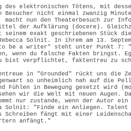
g des elektronischen Tötens, mit dess
n Besucher nicht einmal zwanzig Minut
, macht nun den Theaterbesuch zur Inf
ittel der Aufklärung (docere). Gleich
t seinem exakt geschriebenen Stück di
Rebecca Solnit. In ihrem am 13. Septe
to be a writer" steht unter Punkt 7: 
en, wenn du falsche Fakten bringst. E
u bist verpflichtet, faktentreu zu sc
entreue in "Grounded" rückt uns die Z
genwart so unheimlich nah auf die Pel
nd Fühlen in Bewegung gesetzt wird (m
sehen wir die Welt mit neuen Augen. D
ommt nur zustande, wenn der Autor ein
a Solnit: "Finde ein Anliegen. Talent
s Schreiben fängt mit einer Leidensch
rtern anfängt."