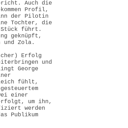
pricht. Auch die
ekommen Profil,
ann der Pilotin
ine Tochter, die
 Stück führt.
ung geknüpft,
n und Zola.
scher) Erfolg
eiterbringen und
lingt George
iner
leich fühlt,
ngesteuertem
wei einer
erfolgt, um ihn,
fiziert werden
das Publikum