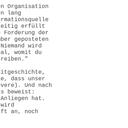
en Organisation
en lang
ormationsquelle
zeitig erfüllt
e Forderung der
mber geposteten
"Niemand wird
gal, womit du
hreiben."
eitgeschichte,
le, dass unser
overe). Und nach
as beweist:
 Anliegen hat.
 wird
aft an, noch