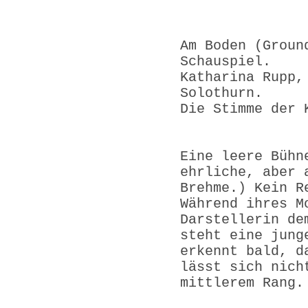
Am Boden (Groun
Schau
Katharina Rupp,
Solothurn.
Die Stimme der 
Eine leere Bühn
ehrliche, aber 
Brehme.) Kein R
Während ihres M
Darstellerin de
steht eine jung
erkennt bald, d
lässt sich nich
mittlerem Rang.