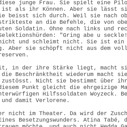
diese junge Frau. Sie spielt eine Pil
 ist als ihr Können. Aber sie lässt s
ie beisst sich durch. Weil sie nach o
strikteste an die Befehle, die von ob
uten Soldatin. Ohne nach links und re
Selektionshürden: "Gring abe u seckle
nicht und schleimt nicht. Sie ist ein
g. Aber sie schöpft nicht aus dem vol
reserven.
it, in der ihre Stärke liegt, macht s
 die Beschränktheit wiederum macht si
 zustösst. Nicht sie bestimmt über ih
diesem Punkt gleicht die ehrgeizige M
nterwürfigen Hilfssoldaten Woyzeck. B
 und damit Verlorene.
er nicht im Theater. Da wird der Zusc
Eines Besetzungswunders. Atina Tabé, 
trauen möchte, und auch nicht Hedda G