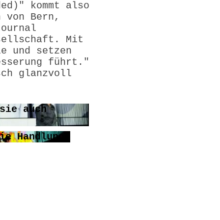
ded)" kommt also
n von Bern,
journal
sellschaft. Mit
le und setzen
esserung führt."
sch glanzvoll