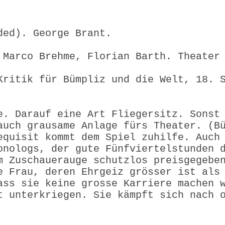
ded). George Brant.
spiel.
 Marco Brehme, Florian Barth. Theater
Kritik für Bümpliz und die Welt, 18. 
e. Darauf eine Art Fliegersitz. Sonst
auch grausame Anlage fürs Theater. (B
equisit kommt dem Spiel zuhilfe. Auch
onologs, der gute Fünfviertelstunden 
m Zuschauerauge schutzlos preisgegebe
e Frau, deren Ehrgeiz grösser ist als
ass sie keine grosse Karriere machen 
t unterkriegen. Sie kämpft sich nach 