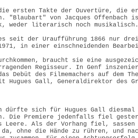
die ersten Takte der Ouvertüre, die e
n. "Blaubart" von Jacques Offenbach i
k, weder literarisch noch musikalisch
es seit der Uraufführung 1866 nur dre
1971, in einer einschneidenden Bearbe
urchkommen, braucht sie eine ausgezei
rragenden Regisseur. In Genf inszenie
das Debüt des Filmemachers auf dem Th
lt Hugues Gall, Generaldirektor des G
n dürfte sich für Hugues Gall diesmal
n. Die Premiere jedenfalls fiel geste
s Leere. Als der Vorhang fiel, sassen
 da, ohne die Hände zu rühren, und na