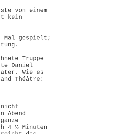
rste von einem
st kein
.
i Mal gespielt;
itung.
chnete Truppe
rte Daniel
eater. Wie es
rand Théâtre:
 nicht
rn Abend
 ganze
ch 4 ½ Minuten