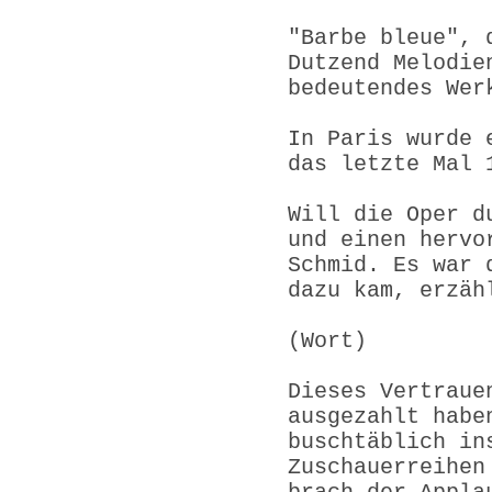
"Barbe bleue", 
Dutzend Melodie
bedeutendes Wer
In Paris wurde 
das letzte Mal 
Will die Oper d
und einen hervo
Schmid. Es war 
dazu kam, erzäh
(Wort)
Dieses Vertraue
ausgezahlt habe
buschtäblich in
Zuschauerreihen