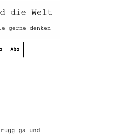
o
Abo
zrügg gä und