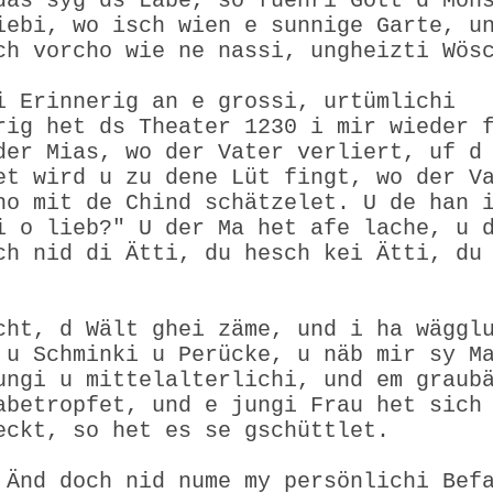
das syg ds Läbe, so füehri Gott d Mön
iebi, wo isch wien e sunnige Garte, u
ch vorcho wie ne nassi, ungheizti Wös
i Erinnerig an e grossi, urtümlichi
rig het ds Theater 1230 i mir wieder 
der Mias, wo der Vater verliert, uf d
et wird u zu dene Lüt fingt, wo der V
no mit de Chind schätzelet. U de han 
i o lieb?" U der Ma het afe lache, u 
ch nid di Ätti, du hesch kei Ätti, du
cht, d Wält ghei zäme, und i ha wäggl
 u Schminki u Perücke, u näb mir sy M
ungi u mittelalterlichi, und em graub
abetropfet, und e jungi Frau het sich
eckt, so het es se gschüttlet.
 Änd doch nid nume my persönlichi Bef