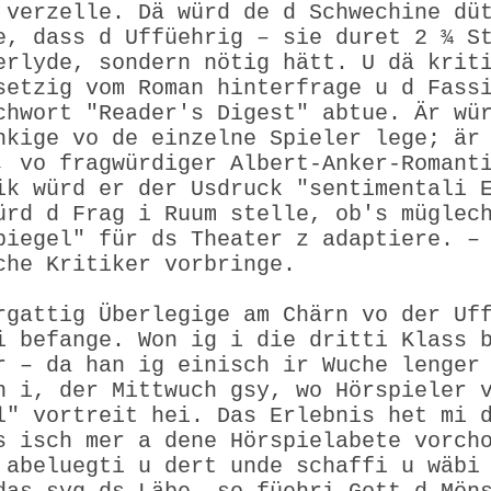
 verzelle. Dä würd de d Schwechine dü
e, dass d Uffüehrig – sie duret 2 ¾ S
erlyde, sondern nötig hätt. U dä krit
setzig vom Roman hinterfrage u d Fass
chwort "Reader's Digest" abtue. Är wü
nkige vo de einzelne Spieler lege; är
, vo fragwürdiger Albert-Anker-Romant
ik würd er der Usdruck "sentimentali 
ürd d Frag i Ruum stelle, ob's müglec
piegel" für ds Theater z adaptiere. –
che Kritiker vorbringe.
rgattig Überlegige am Chärn vo der Uf
i befange. Won ig i die dritti Klass 
r – da han ig einisch ir Wuche lenger
n i, der Mittwuch gsy, wo Hörspieler 
l" vortreit hei. Das Erlebnis het mi 
s isch mer a dene Hörspielabete vorch
 abeluegti u dert unde schaffi u wäbi