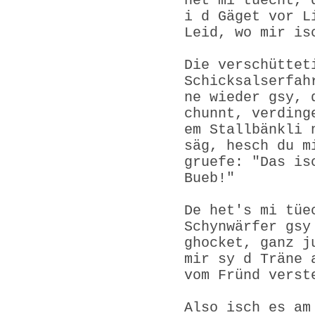
het mi tüecht, 
i d Gäget vor L
Leid, wo mir is
Die verschüttet
Schicksalserfah
ne wieder gsy, 
chunnt, verding
em Stallbänkli 
säg, hesch du m
gruefe: "Das is
Bueb!"
De het's mi tüe
Schynwärfer gsy
ghocket, ganz j
mir sy d Träne 
vom Fründ verst
Also isch es am