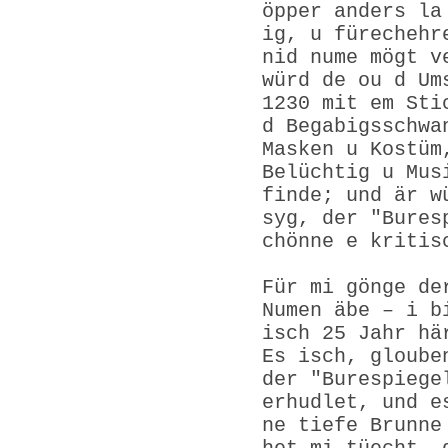
öpper anders la
ig, u fürechehr
nid nume mögt v
würd de ou d Um
1230 mit em Sti
d Begabigsschwa
Masken u Kostüm
Belüchtig u Mus
finde; und är w
syg, der "Bures
chönne e kritis
Für mi gönge de
Numen äbe – i b
isch 25 Jahr hä
Es isch, gloube
der "Burespiege
erhudlet, und e
ne tiefe Brunne