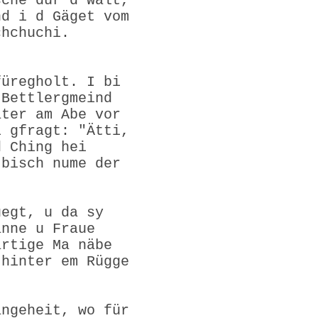
sche dür d Wält,
nd i d Gäget vom
chchuchi.
füregholt. I bi
 Bettlergmeind
ater am Abe vor
i gfragt: "Ätti,
d Ching hei
 bisch nume der
uegt, u da sy
anne u Fraue
ärtige Ma näbe
 hinter em Rügge
angeheit, wo für