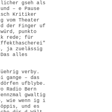
tlicher gseh als
tund – e Pause
isch Kritiker
ig vom Theater
rd der Finger uf
 würd, punkto
ik rede; für
Effekthascherei"
h, ja zuelässig
 Das alles
füehrig verby.
bi gange – das
 dörfen ufblybe.
vo Radio Bern
dennzmal gwaltig
o, wie wenn ig i
 öppis, und es