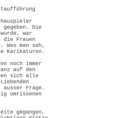
staufführung
chauspieler
g gegeben. Die
 wurde, war
d die Frauen
o. Was man sah,
ne Karikaturen.
enn noch immer
ganz auf den
ben sich alle
 Liebenden
t ausser Frage.
tig umrissenen
reite gegangen,