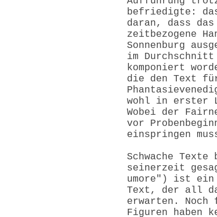
Aufführung trot
befriedigte: da
daran, dass das
zeitbezogene Ha
Sonnenburg ausg
im Durchschnitt
komponiert word
die den Text fü
Phantasievenedi
wohl in erster 
Wobei der Fairn
vor Probenbegin
einspringen mus
Schwache Texte 
seinerzeit gesa
umore") ist ein
Text, der all d
erwarten. Noch 
Figuren haben k