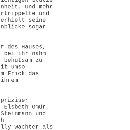
wichtigen Stütze
enheit. Und mehr
ertrippelte und
 erhielt seine
enblicke sogar
er des Hauses,
– bei ihr nahm
r behutsam zu
Mit umso
im Frick das
 ihrem
 präziser
, Elsbeth Gmür,
 Steinmann und
ch
illy Wachter als