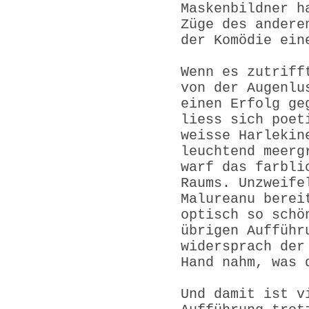
Maskenbildner h
Züge des andere
der Komödie ein
Wenn es zutriff
von der Augenlu
einen Erfolg ge
liess sich poet
weisse Harlekin
leuchtend meerg
warf das farbli
Raums. Unzweife
Malureanu berei
optisch so schö
übrigen Aufführ
widersprach der
Hand nahm, was 
Und damit ist v