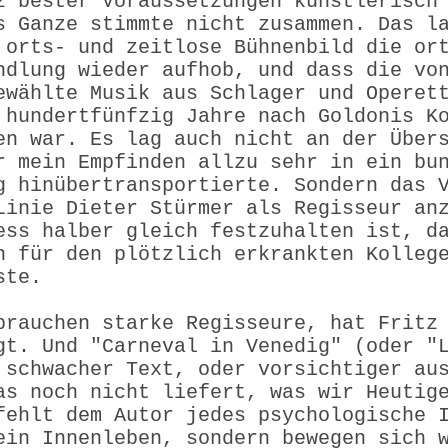
z bester Voraussetzungen künstlerisch
s Ganze stimmte nicht zusammen. Das l
 orts- und zeitlose Bühnenbild die or
ndlung wieder aufhob, und dass die vo
ewählte Musik aus Schlager und Operet
 hundertfünfzig Jahre nach Goldonis K
en war. Es lag auch nicht an der Über
r mein Empfinden allzu sehr in ein bu
g hinübertransportierte. Sondern das 
Linie Dieter Stürmer als Regisseur an
ess halber gleich festzuhalten ist, d
n für den plötzlich erkrankten Kolleg
ste.
brauchen starke Regisseure, hat Fritz
gt. Und "Carneval in Venedig" (oder "
 schwacher Text, oder vorsichtiger au
as noch nicht liefert, was wir Heutig
fehlt dem Autor jedes psychologische 
ein Innenleben, sondern bewegen sich 