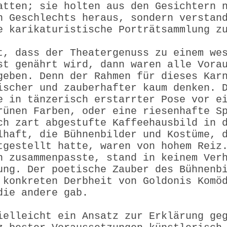
atten; sie holten aus den Gesichtern 
n Geschlechts heraus, sondern verstan
e karikaturistische Porträtsammlung z
t, dass der Theatergenuss zu einem we
st genährt wird, dann waren alle Vora
geben. Denn der Rahmen für dieses Kar
ischer und zauberhafter kaum denken. 
e in tänzerisch erstarrter Pose vor e
rünen Farben, oder eine riesenhafte S
ch zart abgestufte Kaffeehausbild in 
lhaft, die Bühnenbilder und Kostüme, 
tgestellt hatte, waren von hohem Reiz
n zusammenpasste, stand in keinem Ver
ung. Der poetische Zauber des Bühnenb
 konkreten Derbheit von Goldonis Komö
die andere gab.
ielleicht ein Ansatz zur Erklärung ge