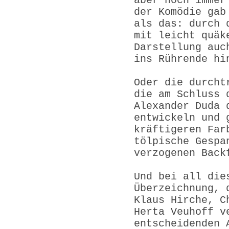
aber noch immer
der Komödie gab
als das: durch 
mit leicht quäk
Darstellung auc
ins Rührende hi
Oder die durcht
die am Schluss 
Alexander Duda 
entwickeln und 
kräftigeren Far
tölpische Gespa
verzogenen Back
Und bei all die
Überzeichnung, 
Klaus Hirche, C
Herta Veuhoff v
entscheidenden 