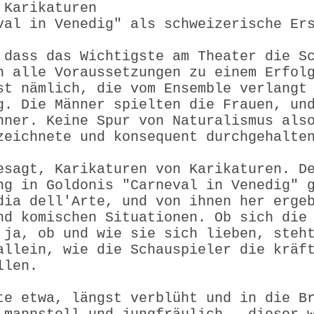
 Karikaturen
val in Venedig" als schweizerische Er
 dass das Wichtigste am Theater die S
n alle Voraussetzungen zu einem Erfol
st nämlich, die vom Ensemble verlangt
g. Die Männer spielten die Frauen, un
nner. Keine Spur von Naturalismus als
zeichnete und konsequent durchgehalte
esagt, Karikaturen von Karikaturen. D
ng in Goldonis "Carneval in Venedig" 
dia dell'Arte, und von ihnen her erge
nd komischen Situationen. Ob sich die
 ja, ob und wie sie sich lieben, steh
allein, wie die Schauspieler die kräf
llen.
te etwa, längst verblüht und in die B