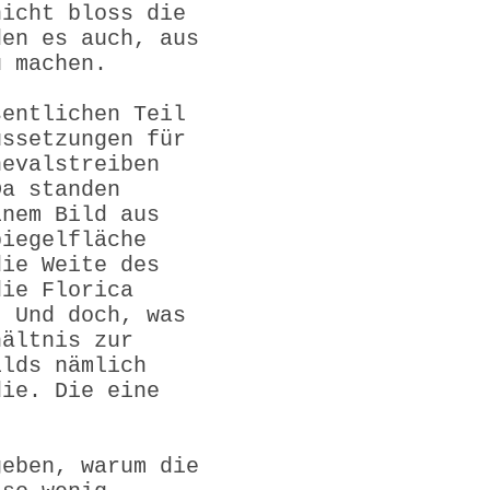
nicht bloss die
den es auch, aus
u machen.
sentlichen Teil
ussetzungen für
nevalstreiben
Da standen
inem Bild aus
piegelfläche
die Weite des
die Florica
. Und doch, was
hältnis zur
ilds nämlich
die. Die eine
geben, warum die