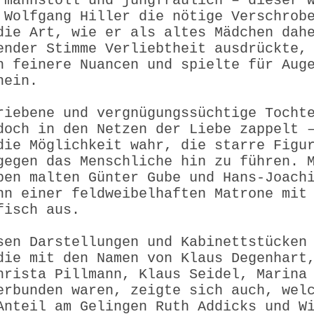
 mannstoll und jungfräulich – dieser 
 Wolfgang Hiller die nötige Verschrob
die Art, wie er als altes Mädchen dah
ender Stimme Verliebtheit ausdrückte,
h feinere Nuancen und spielte für Aug
nein.
riebene und vergnügungssüchtige Tocht
doch in den Netzen der Liebe zappelt 
die Möglichkeit wahr, die starre Figu
gegen das Menschliche hin zu führen. 
ben malten Günter Gube und Hans-Joach
nn einer feldweibelhaften Matrone mit
fisch aus.
sen Darstellungen und Kabinettstücken
die mit den Namen von Klaus Degenhart
hrista Pillmann, Klaus Seidel, Marina
erbunden waren, zeigte sich auch, wel
Anteil am Gelingen Ruth Addicks und W