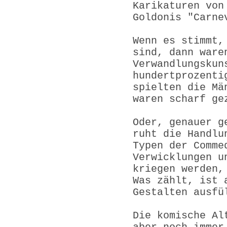
Karikaturen von
Goldonis "Carne
Wenn es stimmt,
sind, dann ware
Verwandlungskun
hundertprozenti
spielten die Mä
waren scharf ge
Oder, genauer g
ruht die Handlu
Typen der Comme
Verwicklungen u
kriegen werden,
Was zählt, ist 
Gestalten ausfü
Die komische Al