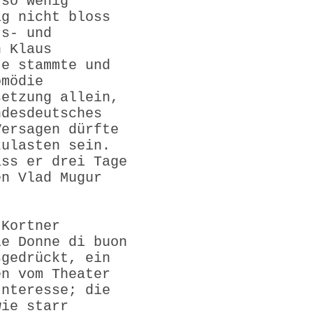
 so wenig
ag nicht bloss
ts- und
n Klaus
te stammte und
omödie
setzung allein,
ndesdeutsches
Versagen dürfte
zulasten sein.
ass er drei Tage
en Vlad Mugur
 Kortner
Le Donne di buon
sgedrückt, ein
en vom Theater
Interesse; die
wie starr