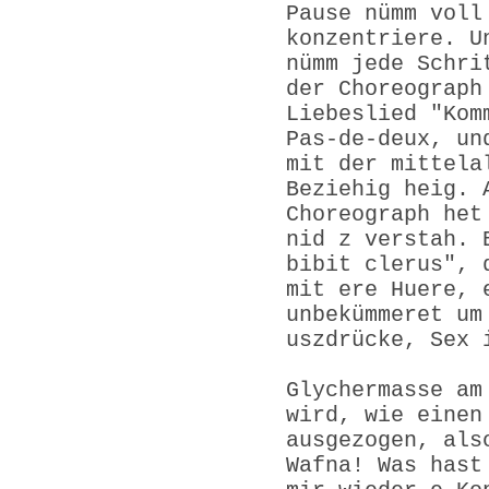
Pause nümm voll
konzentriere. U
nümm jede Schri
der Choreograph
Liebeslied "Kom
Pas-de-deux, un
mit der mittela
Beziehig heig. 
Choreograph het
nid z verstah. 
bibit clerus", 
mit ere Huere, 
unbekümmeret um
uszdrücke, Sex 
Glychermasse am
wird, wie einen
ausgezogen, als
Wafna! Was hast