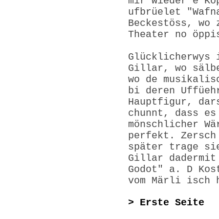
mir wieder e Ko
ufbrüelet "Wafn
Beckestöss, wo 
Theater no öppi
Glücklicherwys 
Gillar, wo sälb
wo de musikalis
bi deren Uffüeh
Hauptfigur, dar
chunnt, dass es
mönschlicher Wä
perfekt. Zersch
später trage si
Gillar dadermit
Godot" a. D Kos
vom Märli isch 
> Erste Seite