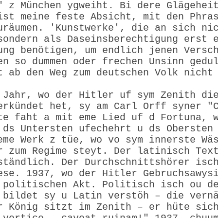
" z München ygweiht. Bi dere Glägehei
ist meine feste Absicht, mit den Phra
uräumen. 'Kunstwerke', die an sich ni
sondern als Daseinsberechtigung erst 
ung benötigen, um endlich jenen Versc
en so dummen oder frechen Unsinn gedu
t ab den Weg zum deutschen Volk nicht
 Jahr, wo der Hitler uf sym Zenith di
erkündet het, sy am Carl Orff syner "
te faht a mit eme Lied uf d Fortuna, 
 ds Untersten ufechehrt u ds Obersten
eme Werk z tüe, wo vo sym innerste Wä
r zum Regime steyt. Der latinisch Tex
ständlich. Der Durchschnittshörer isc
ese. 1937, wo der Hitler Gebruchsawys
 politischen Akt. Politisch isch ou d
 bildet sy u Latin verstöh – die vern
r König sitzt im Zenith – er hüte sic