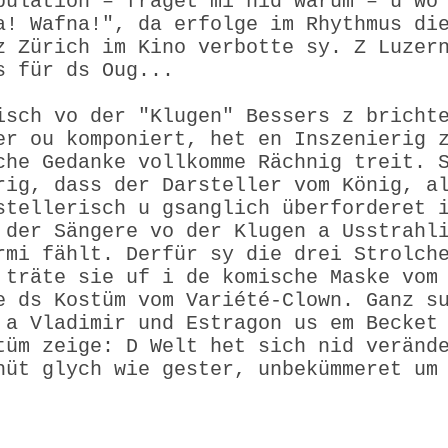
pulation – fraget mi nid wärum – u wo
a! Wafna!", da erfolge im Rhythmus di
z Zürich im Kino verbotte sy. Z Luzer
s für ds Oug...
isch vo der "Klugen" Bessers z bricht
er ou komponiert, het en Inszenierig 
che Gedanke vollkomme Rächnig treit. 
rig, dass der Darsteller vom König, a
stellerisch u gsanglich überforderet 
 der Sängere vo der Klugen a Usstrahl
rmi fählt. Derfür sy die drei Strolch
 träte sie uf i de komische Maske vom
e ds Kostüm vom Variété-Clown. Ganz s
 a Vladimir und Estragon us em Becket
tüm zeige: D Welt het sich nid veränd
hüt glych wie gester, unbekümmeret um