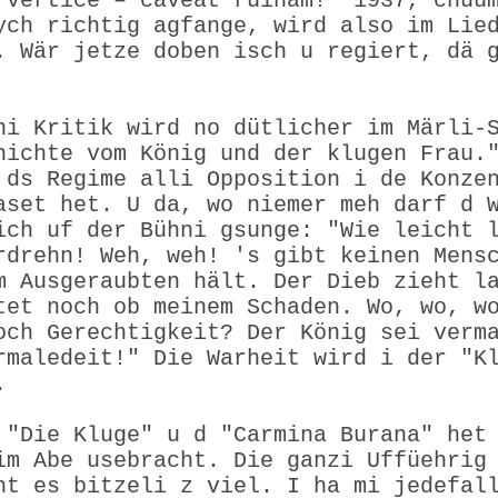
 vertice – caveat ruinam!" 1937, chuu
ych richtig agfange, wird also im Lie
. Wär jetze doben isch u regiert, dä 
ni Kritik wird no dütlicher im Märli-
hichte vom König und der klugen Frau.
 ds Regime alli Opposition i de Konze
aset het. U da, wo niemer meh darf d 
ich uf der Bühni gsunge: "Wie leicht 
rdrehn! Weh, weh! 's gibt keinen Mens
m Ausgeraubten hält. Der Dieb zieht l
tet noch ob meinem Schaden. Wo, wo, w
och Gerechtigkeit? Der König sei verm
rmaledeit!" Die Warheit wird i der "K
.
 "Die Kluge" u d "Carmina Burana" het
im Abe usebracht. Die ganzi Uffüehrig
ht es bitzeli z viel. I ha mi jedefal