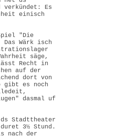
m het ds
d verkündet: Es
gheit einisch
Spiel "Die
" Das Wärk isch
ntrationslager
Wahrheit säge,
lässt Recht in
chen auf der
achend dort von
o gibt es noch
aledeit,
lugen" dasmal uf
 ds Stadttheater
 duret 3½ Stund.
ls nach der