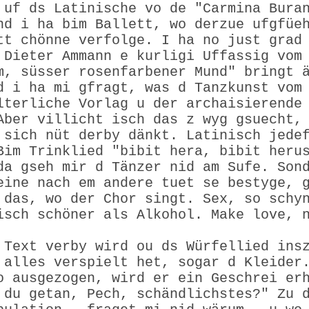
 uf ds Latinische vo de "Carmina Bura
nd i ha bim Ballett, wo derzue ufgfüe
tt chönne verfolge. I ha no just grad
 Dieter Ammann e kurligi Uffassig vom
m, süsser rosenfarbener Mund" bringt 
d i ha mi gfragt, was d Tanzkunst vom
lterliche Vorlag u der archaisierende
Aber villicht isch das z wyg gsuecht,
 sich nüt derby dänkt. Latinisch jede
Bim Trinklied "bibit hera, bibit heru
da gseh mir d Tänzer nid am Sufe. Son
eine nach em andere tuet se bestyge, 
 das, wo der Chor singt. Sex, so schy
isch schöner als Alkohol. Make love, 
 Text verby wird ou ds Würfellied ins
 alles verspielt het, sogar d Kleider
o ausgezogen, wird er ein Geschrei er
 du getan, Pech, schändlichstes?" Zu 