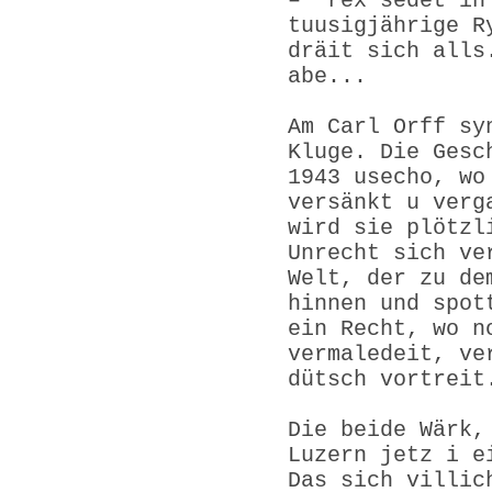
– "rex sedet in
tuusigjährige R
dräit sich alls
abe...
Am Carl Orff sy
Kluge. Die Gesc
1943 usecho, wo
versänkt u verg
wird sie plötzl
Unrecht sich ve
Welt, der zu de
hinnen und spot
ein Recht, wo n
vermaledeit, ve
dütsch vortreit
Die beide Wärk,
Luzern jetz i e
Das sich villic