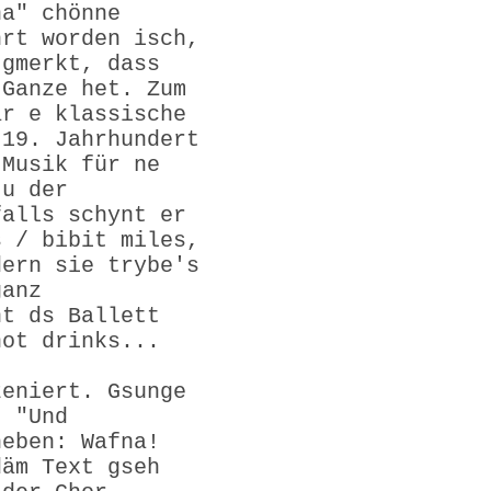
na" chönne
hrt worden isch,
 gmerkt, dass
 Ganze het. Zum
är e klassische
 19. Jahrhundert
 Musik für ne
 u der
falls schynt er
s / bibit miles,
dern sie trybe's
ganz
nt ds Ballett
not drinks...
zeniert. Gsunge
. "Und
heben: Wafna!
däm Text gseh