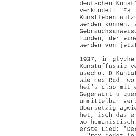
deutschen Kunst
verkündet: "Es 
Kunstleben aufz
werden können, 
Gebrauchsanweis
finden, der ein
werden von jetz
1937, im glyche
Kunstuffassig v
usecho. D Kanta
wie nes Rad, wo
hei's also mit 
Gegenwart u que
unmittelbar ver
Übersetzig agwi
het, isch das e
wo humanistisch
erste Lied: "De