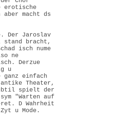
 der Chor
e erotische
n aber macht ds
e. Der Jaroslav
z stand bracht,
Schad isch nume
lso ne
isch. Derzue
ig u
e ganz einfach
 antike Theater,
ubtil spielt der
 sym "Warten auf
eret. D Wahrheit
 Zyt u Mode.