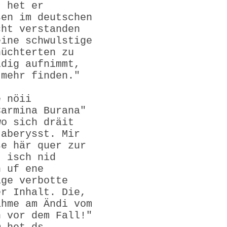
t het er
sen im deutschen
cht verstanden
eine schwulstige
hüchterten zu
ldig aufnimmt,
 mehr finden."
e nöii
Carmina Burana"
wo sich dräit
 aberysst. Mir
se här quer zur
t isch nid
h uf ene
ige verbotte
er Inhalt. Die,
ähme am Ändi vom
h vor dem Fall!"