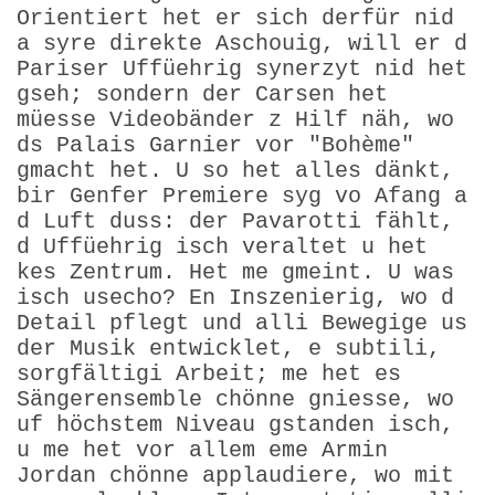
Orientiert het er sich derfür nid
a syre direkte Aschouig, will er d
Pariser Uffüehrig synerzyt nid het
gseh; sondern der Carsen het
müesse Videobänder z Hilf näh, wo
ds Palais Garnier vor "Bohème"
gmacht het. U so het alles dänkt,
bir Genfer Premiere syg vo Afang a
d Luft duss: der Pavarotti fählt,
d Uffüehrig isch veraltet u het
kes Zentrum. Het me gmeint. U was
isch usecho? En Inszenierig, wo d
Detail pflegt und alli Bewegige us
der Musik entwicklet, e subtili,
sorgfältigi Arbeit; me het es
Sängerensemble chönne gniesse, wo
uf höchstem Niveau gstanden isch,
u me het vor allem eme Armin
Jordan chönne applaudiere, wo mit