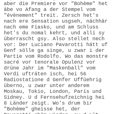
aber die Premiere vor "Bohème" het
äbe vo Afang a der Stempel vom
"évènement" treit. Zersch het's
nach ere Sensation usgseh, nächhär
nach eme Fiasko, und am Schluss
het's du nomal kehrt, und alli sy
überrascht gsy. Also stellet nech
vor: Der Luciano Pavarotti hätt uf
Genf sölle ga singe, u zwar i der
Partie vom Rodolfo. Wo das monstre
sacré vor tenorale Opulenz vor
drüne Jahr im "Maskenball" vom
Verdi ufträten isch, hei 56
Radiostatione d Genfer Uffüehrig
überno, u zwar unter anderem
Moskau, Tokio, London, Paris und
Sidney. U d Fernsehufzeichnig hei
8 Länder zeigt. Wo's drum bir
"Bohème" gheisse het, der