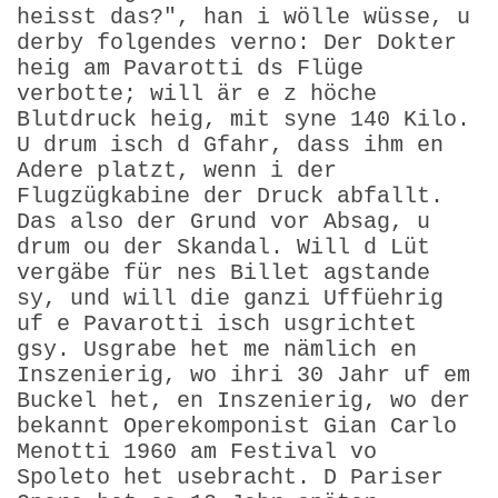
heisst das?", han i wölle wüsse, u
derby folgendes verno: Der Dokter
heig am Pavarotti ds Flüge
verbotte; will är e z höche
Blutdruck heig, mit syne 140 Kilo.
U drum isch d Gfahr, dass ihm en
Adere platzt, wenn i der
Flugzügkabine der Druck abfallt.
Das also der Grund vor Absag, u
drum ou der Skandal. Will d Lüt
vergäbe für nes Billet agstande
sy, und will die ganzi Uffüehrig
uf e Pavarotti isch usgrichtet
gsy. Usgrabe het me nämlich en
Inszenierig, wo ihri 30 Jahr uf em
Buckel het, en Inszenierig, wo der
bekannt Operekomponist Gian Carlo
Menotti 1960 am Festival vo
Spoleto het usebracht. D Pariser