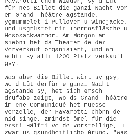
Pavarotti chöm wieder, sy d Lüt
für nes Billet die ganzi Nacht vor
em Grand Théâtre agstande,
ygmummelet i Pullover u Windjacke,
und usgrüstet mit Thermosfläsche u
Hosesackwärmer. Am Morgen am
siebni het ds Theater de der
Vorverkauf organisiert, und am
achti sy alli 1200 Plätz verkauft
gsy.
Was aber die Billet wärt sy gsy,
wo d Lüt derfür e ganzi Nacht
agstande sy, het sich ersch
drufabe zeigt, wo ds Grand Théâtre
im ene Communiqué het müesse
verzelle, der Pavarotti chönn de
nid singe, zmindst ömel für die
ersti Hälfti vo de Vorstellige, u
zwar us gsundheitliche Gründ. "Was