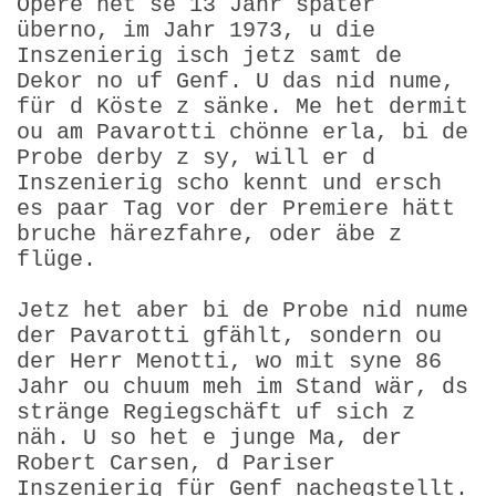
Opere het se 13 Jahr später
überno, im Jahr 1973, u die
Inszenierig isch jetz samt de
Dekor no uf Genf. U das nid nume,
für d Köste z sänke. Me het dermit
ou am Pavarotti chönne erla, bi de
Probe derby z sy, will er d
Inszenierig scho kennt und ersch
es paar Tag vor der Premiere hätt
bruche härezfahre, oder äbe z
flüge.
Jetz het aber bi de Probe nid nume
der Pavarotti gfählt, sondern ou
der Herr Menotti, wo mit syne 86
Jahr ou chuum meh im Stand wär, ds
stränge Regiegschäft uf sich z
näh. U so het e junge Ma, der
Robert Carsen, d Pariser
Inszenierig für Genf nachegstellt.