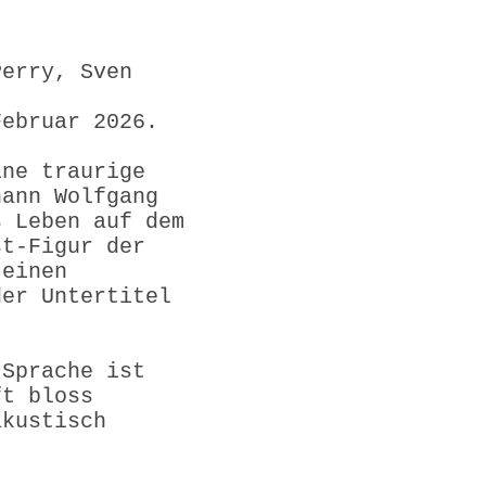
Perry, Sven
Februar 2026.
ine traurige
hann Wolfgang
s Leben auf dem
st-Figur der
 einen
der Untertitel
 Sprache ist
ft bloss
akustisch