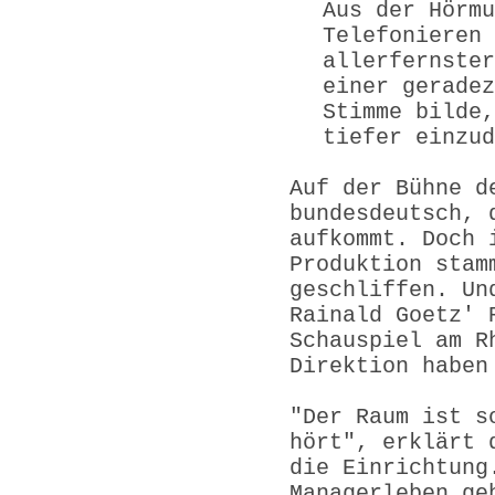
Aus der Hörmu
Telefonieren 
allerfernster
einer geradez
Stimme bilde,
tiefer einzud
Auf der Bühne d
bundesdeutsch, 
aufkommt. Doch 
Produktion stam
geschliffen. Un
Rainald Goetz' 
Schauspiel am R
Direktion haben
"Der Raum ist s
hört", erklärt 
die Einrichtung
Managerleben ge