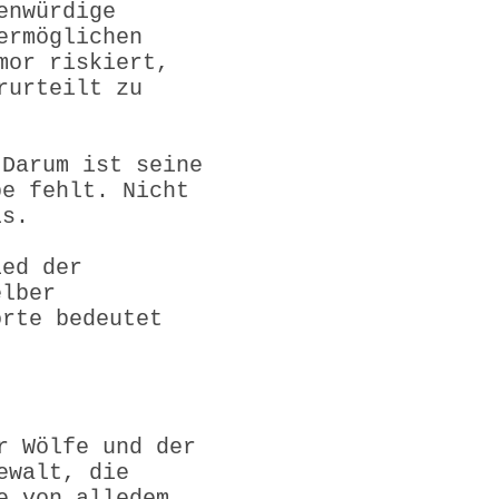
enwürdige
ermöglichen
mor riskiert,
rurteilt zu
 Darum ist seine
be fehlt. Nicht
is.
ied der
elber
orte bedeutet
r Wölfe und der
ewalt, die
e von alledem