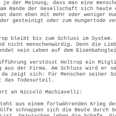
 je der Meinung, dass man eine mensch
am Rande der Gesellschaft sich heute 
an dann eben mit mehr oder weniger Hu
der gesteinigt oder zum Hungertode ve
rop bleibt bis zum Schluss im System.
nd nicht menschenwürdig. Denn die Lie
endet sein Leben auf dem Eisenbahngle
ufführung verstösst Holtrop ein Mitgl
g aus der Firma. Am Schluss wird er s
 da zeigt sich: Für Menschen seiner S
t das Todesurteil.
ert an Niccolò Machiavelli:
teht aus einem fortwährenden Krieg de
ölfe schnappen sich die Beute durch G
List. Dazwischen leben die Schafe, di