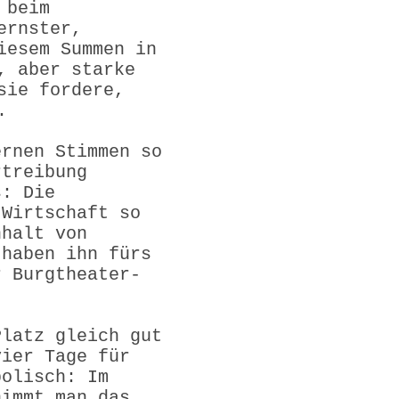
 beim
ernster,
iesem Summen in
, aber starke
sie fordere,
.
ernen Stimmen so
rtreibung
s: Die
 Wirtschaft so
nhalt von
 haben ihn fürs
r Burgtheater-
Platz gleich gut
vier Tage für
bolisch: Im
nimmt man das