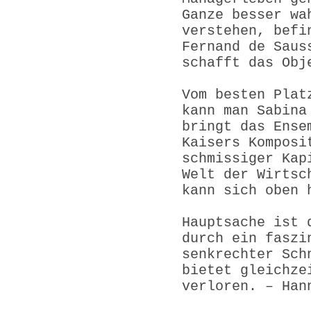
Ganze besser wa
verstehen, befi
Fernand de Saus
schafft das Obj
Vom besten Plat
kann man Sabina
bringt das Ense
Kaisers Komposi
schmissiger Kap
Welt der Wirtsc
kann sich oben 
Hauptsache ist 
durch ein faszi
senkrechter Sch
bietet gleichze
verloren. – Han