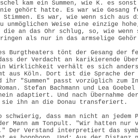
schel kam ein Summen, wie K. es sonst
nie gehört hatte. Es war wie Gesang f
 Stimmen. Es war, wie wenn sich aus d
u unmöglichen Weise eine einzige hohe
 die an das Ohr schlug, so, wie wenn 
ringen als nur in das armselige Gehör
es Burgtheaters tönt der Gesang der f
dass der Verdacht an karikierende Übe
in Wirklichkeit verhält es sich ander
mt aus Köln. Dort ist die Sprache der
d ihr "Summen" passt vorzüglich zum I
Roman. Stefan Bachmann und Lea Goebel
hein adaptiert. Und nach Übernahme de
 sie ihn an die Donau transferiert.
o schwierig, dass man nicht an jedem 
der Mann am Tonpult. "Wir hatten nur 
." Der Verstand interpretiert das sym
ht es hopphopp. Und: Aus der Distanz 