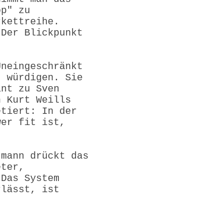
op" zu
rkettreihe.
 Der Blickpunkt
Uneingeschränkt
t würdigen. Sie
ant zu Sven
h Kurt Weills
etiert: In der
wer fit ist,
tmann drückt das
eter,
 Das System
rlässt, ist