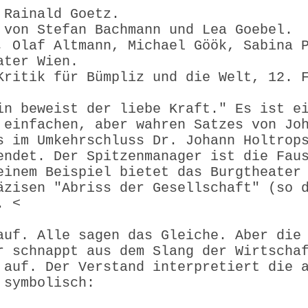
 Rainald Goetz.
 von Stefan Bachmann und Lea Goebel.
, Olaf Altmann, Michael Göök, Sabina 
ater Wien.
Kritik für Bümpliz und die Welt, 12. 
in beweist der liebe Kraft." Es ist e
 einfachen, aber wahren Satzes von Jo
s im Umkehrschluss Dr. Johann Holtrop
endet. Der Spitzenmanager ist die Fau
einem Beispiel bietet das Burgtheater
äzisen "Abriss der Gesellschaft" (so 
. <
auf. Alle sagen das Gleiche. Aber die
r schnappt aus dem Slang der Wirtscha
 auf. Der Verstand interpretiert die 
 symbolisch: