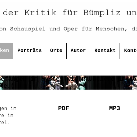
ken
Porträts
Orte
Autor
Kontakt
Kont
PDF
MP3
gen im
re im
zel.