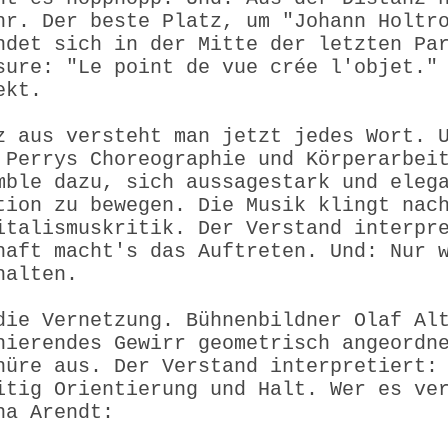
hr. Der beste Platz, um "Johann Holtr
ndet sich in der Mitte der letzten Pa
sure: "Le point de vue crée l'objet."
ekt.
z aus versteht man jetzt jedes Wort. 
 Perrys Choreographie und Körperarbei
mble dazu, sich aussagestark und eleg
tion zu bewegen. Die Musik klingt nac
italismuskritik. Der Verstand interpr
haft macht's das Auftreten. Und: Nur 
halten.
die Vernetzung. Bühnenbildner Olaf Al
nierendes Gewirr geometrisch angeordn
nüre aus. Der Verstand interpretiert:
itig Orientierung und Halt. Wer es ve
na Arendt: