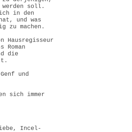
 werden soll.
ich in den
hat, und was
gig zu machen.
on Hausregisseur
ns Roman
nd die
rt.
 Genf und
en sich immer
iebe, Incel-