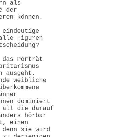
rn als
e der
eren können.
 eindeutige
alle Figuren
tscheidung?
 das Porträt
oritarismus
n ausgeht,
nde weibliche
überkommene
änner
hnen dominiert
 all die darauf
anders hörbar
t, einen
 denn sie wird
 zu derjenigen,