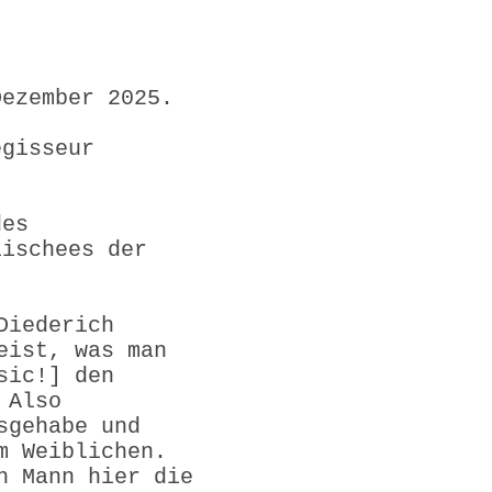
Dezember 2025.
egisseur
des
lischees der
Diederich
eist, was man
sic!] den
 Also
sgehabe und
m Weiblichen.
h Mann hier die