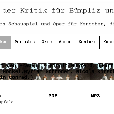
ken
Porträts
Orte
Autor
Kontakt
Kont
PDF
MP3
n
upfeld.