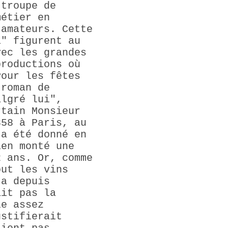
 troupe de
métier en
 amateurs. Cette
i" figurent au
vec les grandes
productions où
Pour les fêtes
 roman de
algré lui",
rtain Monsieur
858 à Paris, au
 a été donné en
ien monté une
2 ans. Or, comme
out les vins
 a depuis
ait pas la
le assez
ustifierait