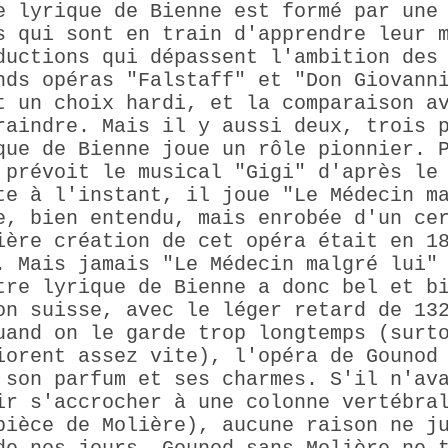
e lyrique de Bienne est formé par une
s qui sont en train d'apprendre leur 
ductions qui dépassent l'ambition des
nds opéras "Falstaff" et "Don Giovann
t un choix hardi, et la comparaison a
raindre. Mais il y aussi deux, trois 
que de Bienne joue un rôle pionnier. 
 prévoit le musical "Gigi" d'après le
te à l'instant, il joue "Le Médecin m
e, bien entendu, mais enrobée d'un ce
ière création de cet opéra était en 1
. Mais jamais "Le Médecin malgré lui"
tre lyrique de Bienne a donc bel et b
on suisse, avec le léger retard de 13
uand on le garde trop longtemps (surt
iorent assez vite), l'opéra de Gounod
 son parfum et ses charmes. S'il n'av
ir s'accrocher à une colonne vertébra
pièce de Molière), aucune raison ne j