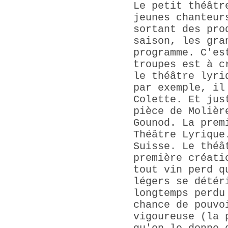
Le petit théâtr
jeunes chanteur
sortant des pro
saison, les gra
programme. C'es
troupes est à c
le théâtre lyri
par exemple, il
Colette. Et jus
pièce de Molièr
Gounod. La prem
Théâtre Lyrique
Suisse. Le théâ
première créati
tout vin perd q
légers se détér
longtemps perdu
chance de pouvo
vigoureuse (la 