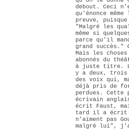
qu'on le donne 
debout. Ceci n'
qu'énonce même 
preuve, puisque
"Malgré les qua
même si quelque
parce qu'il man
grand succès." 
Mais les choses
abonnés du théâ
à juste titre. 
y a deux, trois
des voix qui, m
déjà pris de fo
perdues. Cette 
écrivain anglai
écrit Faust, ma
tard il a écrit
n'aiment pas Go
malgré lui", j'