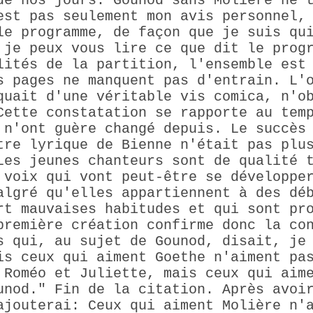
de nos jours. Gounod sans Molière ne 
est pas seulement mon avis personnel,
le programme, de façon que je suis qu
 je peux vous lire ce que dit le prog
lités de la partition, l'ensemble est
s pages ne manquent pas d'entrain. L'
quait d'une véritable vis comica, n'o
Cette constatation se rapporte au tem
 n'ont guère changé depuis. Le succès
tre lyrique de Bienne n'était pas plu
Les jeunes chanteurs sont de qualité 
 voix qui vont peut-être se développe
algré qu'elles appartiennent à des dé
rt mauvaises habitudes et qui sont pr
première création confirme donc la co
s qui, au sujet de Gounod, disait, je
is ceux qui aiment Goethe n'aiment pa
 Roméo et Juliette, mais ceux qui aim
unod." Fin de la citation. Après avoi
ajouterai: Ceux qui aiment Molière n'