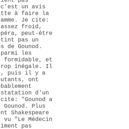
tient pas
 c'est un avis
itte à faire la
ramme. Je cite:
 assez froid,
opéra, peut-être
btint pas un
ps de Gounod.
 parmi les
s formidable, et
trop inégale. Il
r, puis il y a
butants, ont
obablement
nstatation d'un
 cite: "Gounod a
s Gounod. Plus
ent Shakespeare
r vu "Le Médecin
aiment pas